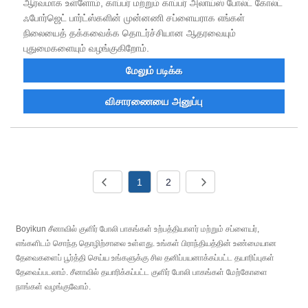
ஆர்வமாக உள்ளோம், காப்பர் மற்றும் காப்பர் அலாய்ஸ் போல்ட் கோல்ட்
ஃபோர்ஜெட் பார்ட்ஸ்களின் முன்னணி சப்ளையராக எங்கள்
நிலையைத் தக்கவைக்க தொடர்ச்சியான ஆதரவையும்
புதுமைகளையும் வழங்குகிறோம்.
மேலும் படிக்க
விசாரணையை அனுப்பு
1
2
Boyikun சீனாவில் குளிர் போலி பாகங்கள் உற்பத்தியாளர் மற்றும் சப்ளையர்,
எங்களிடம் சொந்த தொழிற்சாலை உள்ளது. உங்கள் பிராந்தியத்தின் உண்மையான
தேவைகளைப் பூர்த்தி செய்ய உங்களுக்கு சில தனிப்பயனாக்கப்பட்ட தயாரிப்புகள்
தேவைப்படலாம். சீனாவில் தயாரிக்கப்பட்ட குளிர் போலி பாகங்கள் மேற்கோளை
நாங்கள் வழங்குவோம்.