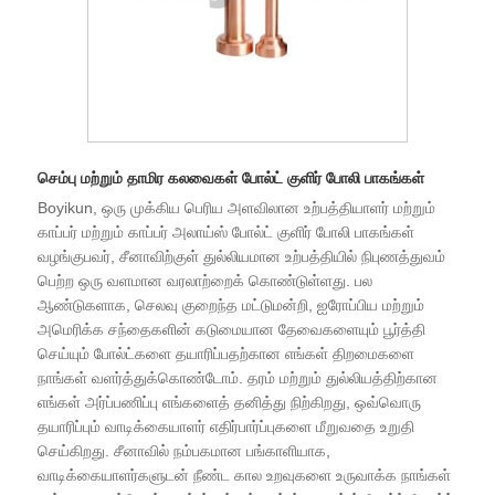
செம்பு மற்றும் தாமிர கலவைகள் போல்ட் குளிர் போலி பாகங்கள்
Boyikun, ஒரு முக்கிய பெரிய அளவிலான உற்பத்தியாளர் மற்றும்
காப்பர் மற்றும் காப்பர் அலாய்ஸ் போல்ட் குளிர் போலி பாகங்கள்
வழங்குபவர், சீனாவிற்குள் துல்லியமான உற்பத்தியில் நிபுணத்துவம்
பெற்ற ஒரு வளமான வரலாற்றைக் கொண்டுள்ளது. பல
ஆண்டுகளாக, செலவு குறைந்த மட்டுமன்றி, ஐரோப்பிய மற்றும்
அமெரிக்க சந்தைகளின் கடுமையான தேவைகளையும் பூர்த்தி
செய்யும் போல்ட்களை தயாரிப்பதற்கான எங்கள் திறமைகளை
நாங்கள் வளர்த்துக்கொண்டோம். தரம் மற்றும் துல்லியத்திற்கான
எங்கள் அர்ப்பணிப்பு எங்களைத் தனித்து நிற்கிறது, ஒவ்வொரு
தயாரிப்பும் வாடிக்கையாளர் எதிர்பார்ப்புகளை மீறுவதை உறுதி
செய்கிறது. சீனாவில் நம்பகமான பங்காளியாக,
வாடிக்கையாளர்களுடன் நீண்ட கால உறவுகளை உருவாக்க நாங்கள்