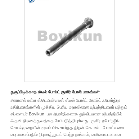
துருப்பிடிக்காத ஸ்டீல் போல்ட் குளிர் போலி பாகங்கள்
சீனாவில் உள்ள ஸ்டெயின்லெஸ் ஸ்டீல் போல்ட் கோல்ட் ஃபோர்ஜ்டு
உதிரிபாகங்களின் முக்கிய பெரிய அளவிலான உற்பத்தியாளர் மற்றும்
சப்ளையர் Boyikun, பல ஆண்டுகளாக துல்லியமான உற்பத்தியில்
அதன் நிபுணத்துவத்தை மேம்படுத்தியுள்ளது. குளிர் ஃபோர்ஜிங்
செயல்முறையின் மூலம் மிக உயர்ந்த திறன் கொண்ட போல்ட்களை
வடிவமைப்பதில் நிபுணத்துவம் பெற்ற நாங்கள், வலிமையானவை