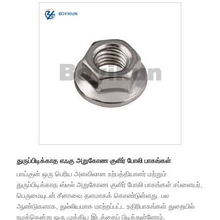
துருப்பிடிக்காத எஃகு அறுகோண குளிர் போலி பாகங்கள்
பாய்குன் ஒரு பெரிய அளவிலான உற்பத்தியாளர் மற்றும்
துருப்பிடிக்காத ஸ்டீல் அறுகோண குளிர் போலி பாகங்கள் சப்ளையர்,
பெருமையுடன் சீனாவை தளமாகக் கொண்டுள்ளது. பல
ஆண்டுகளாக, துல்லியமாக மாற்றப்பட்ட உதிரிபாகங்கள் துறையில்
நமக்கென்று ஒரு முக்கிய இடத்தைப் பிடித்துள்ளோம்,