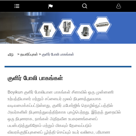
>
தயாரிப்புகள்
>
குளிர் போலி பாகங்கள்
வீடு
குளிர் போலி பாகங்கள்
Boyikun குளிர் போலியான பாகங்கள் சீனாவில் ஒரு முன்னணி
உற்பத்தியாளர் மற்றும் சப்ளையர் மூலம் நிபுணத்துவமாக
வடிவமைக்கப்பட்டுள்ளது, குளிர் ஃபோர்ஜிங் தொழில்நுட்பத்தில்
அவர்களின் நிபுணத்துவத்திற்காக புகழ்பெற்றது. இந்தத் துறையில்
ஒரு நிபுணராக, நாங்கள் அதிநவீன உபகரணங்களைப்
பயன்படுத்துகிறோம் மற்றும் மிகவும் தேவைப்படும்
விவரக்குறிப்புகளைப் பூர்த்தி செய்யும் உயர் வலிமை, பரிமாண