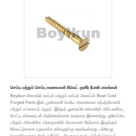
செம்பு மற்றும் செம்பு கலவைகள் ரிவெட் குளிர் போலி பாகங்கள்
Boyikun சீனாவில் காப்பர் மற்றும் காப்பர் அலாய்ஸ் Rivet Cold
Forged Parts இன் முன்னணி பெரிய அளவிலான உற்பத்தியாளர்
மற்றும் சப்ளையர் ஆகும். இந்தத் துறையில் எங்களின் அர்ப்பணிப்பு,
போட்டி விலையுடன் விதிவிலக்கான தரத்தை இணைத்து, ஐரோப்பிய
மற்றும் அமெரிக்க சந்தைகளில் பிரபலமான தேர்வாக இருக்கும்
ரிவெட்டுகளை உருவாக்க எங்களுக்கு உதவியுள்ளது. பல்வேறு
தொழில்துறைகளின் குறிப்பிட்ட தேவைகளைப் பூர்த்தி செய்யும்