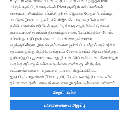
Boyikun ஒரு வலிமையான பெரிய அளவிலான உற்பத்தியாளர்
மற்றும் துருப்பிடிக்காத ஸ்டீல் Rivet குளிர் போலி பாகங்கள்
சப்ளையர், சீனாவின் உற்பத்தி திறன் ஆழமாக வேரூன்றி உள்ளது.
பல ஆண்டுகளாக, குளிர் ஃபோர்ஜிங் செயல்முறையின் மூலம்
துல்லியமான-பொறியியல் துருப்பிடிக்காத எஃகு ரிவெட்டுகளை
வடிவமைப்பதில் எங்கள் நிபுணத்துவத்தை மேம்படுத்தியுள்ளோம்.
எங்கள் தயாரிப்புகள் ஒரு கட்டாய விலை நன்மையை
வழங்குகின்றன, இது பெரும்பாலான ஐரோப்பிய மற்றும் அமெரிக்க
சந்தைகளுக்கு வித்தியாசத்துடன் சேவை செய்ய அனுமதிக்கிறது.
தரம் மற்றும் புதுமைக்கான உறுதியான அர்ப்பணிப்புடன், சீனாவிலும்
அதற்கு அப்பாலும் உள்ள வாடிக்கையாளர்களுடன் நீடித்த
கூட்டாண்மைகளை உருவாக்க நாங்கள் விரும்புகிறோம்,
துருப்பிடிக்காத ஸ்டீல் ரிவெட் குளிர் போலியான உதிரிபாகங்களின்
நம்பகமான நீண்ட கால சப்ளையராக இருக்க ஆர்வமாக உள்ளோம்.
மேலும் படிக்க
விசாரணையை அனுப்பு