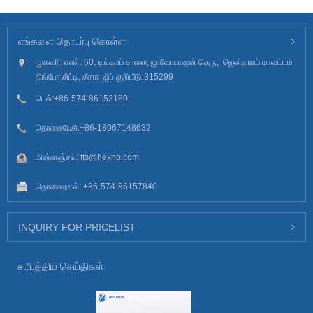
எங்களை தொடர்பு கொள்ள
முகவரி: எண். 60, டிங்காய் சாலை, ஜாவோபாஷன் தெரு, ஜென்ஹாய் மாவட்டம்
நிங்போ சிட்டி, சீனா ஜிப் குறியீடு:315299
டெல்:
+86-574-86152189
தொலைபேசி:
+86-18067148632
மின்னஞ்சல்:
fts@hexnb.com
தொலைநகல்: +86-574-86157840
INQUIRY FOR PRICELIST
சமீபத்திய செய்திகள்