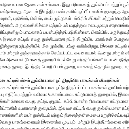
ு கடுமையான தேவைகள் உள்ளன. இது பரிமாணத் துல்லியம் மற்றும் 
்டுள்ளது, ஆனால் இயந்திர பண்புகளில் ஒப்பீட்டளவில் குறைந்த தேவ
வுகள், புஷிங்ஸ், பின்ஸ், பைப் மூட்டுகள், ஸ்பிரிங் சீட்கள் மற்றும் மெஷின
்டுகள், அறுவைசிகிச்சை மற்றும் பல் மருத்துவ நடைமுறை சாதனங்க
ிப்புகளிலும் பரவலாகப் பயன்படுத்தப்படுகின்றன. பிளம்பிங், மருத்துவ
 இலவச கட்டிங் எஃகு துல்லியமான நட்டு திரும்பிய பாகங்கள் பொதுவாக 
ல்துறை உற்பத்தியில் மிக முக்கிய பங்கு வகிக்கிறது. இலவச கட்டிங் எ
ிரம் மற்றும் துத்தநாகத்தால் செய்யப்பட்ட கலவையால் ஆனது மற்றும் ச
ே அவை கட்டுமானத் துறையில் பல்வேறு சந்தர்ப்பங்களில் பயன்படுத்
ரணத் துறை, இயந்திர பொறியியல் துறை, வாகனத் தொழில் துறை, மருத
 கட்டிங் ஸ்டீல் துல்லியமான நட் திரும்பிய பாகங்கள் விவரங்கள்
 கட்டிங் ஸ்டீல் துல்லியமான நட்டு திருப்பப்பட்ட பாகங்கள் தாமிரம் ம
்பு எதிர்ப்பு மற்றும் வலிமை கொண்டவை. கட்டுமானத் துறையில், இலவச கட
ங்கள் கோண எஃகு, தட்டு, குழாய், கம்பி போன்ற நிலையான கட்டுமானப்
க்ட்ரானிக் உபகரணத் துறையில், இலவச கட்டிங் எஃகு துல்லியமான நட்ட
ரணங்களின் உயர் துல்லியம் மற்றும் நிலைத்தன்மையை உறுதிசெய்யவும்,
வொரு பாகங்களையும் இணைக்க முடியும். மற்றும் இயந்திரங்களை சரிச
ிங் எஃகு துல்லியமான நட்டு திரும்பிய பாகங்கள் கடல் சூழல்களின் அரிப