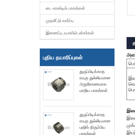
டை-காஸ்டிங் பாகங்கள்
முதலீட்டு வார்ப்பு
இணைப்பு ஃபாஸ்டென்சர்கள்
த
அளவு
புதிய தயாரிப்புகள்
பொ
துருப்பிடிக்காத
எஃகு துல்லியமான
இ
வெட
அறுகோணமாக
பொ
மாறிய பாகங்கள்
இலவச
துருப்பிடிக்காத
இலவ
எஃகு துல்லியமான
முக்
புஷிங் திரும்பிய
இயந
பாகங்கள்