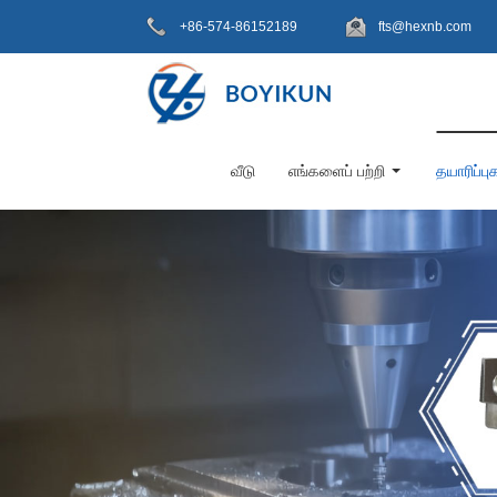
+86-574-86152189
fts@hexnb.com
வீடு
எங்களைப் பற்றி
தயாரிப்பு