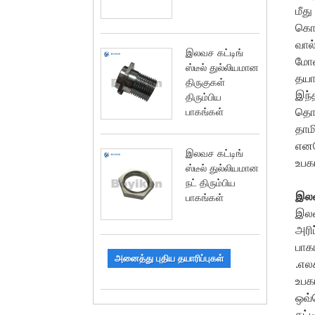
மீத
கொண
வால்
இலவச கட்டிங்
மோல
ஸ்டீல் துல்லியமான
தயார
திருகுகள்
இந்த
திரும்பிய
பாகங்கள்
தொழி
தாம
எனவ
இலவச கட்டிங்
உபக
ஸ்டீல் துல்லியமான
நட் திரும்பிய
இலவச
பாகங்கள்
இலவச
அரிப
பாக
அனைத்து புதிய தயாரிப்புகள்
.எல
உபக
ஒவ்
கட்ட