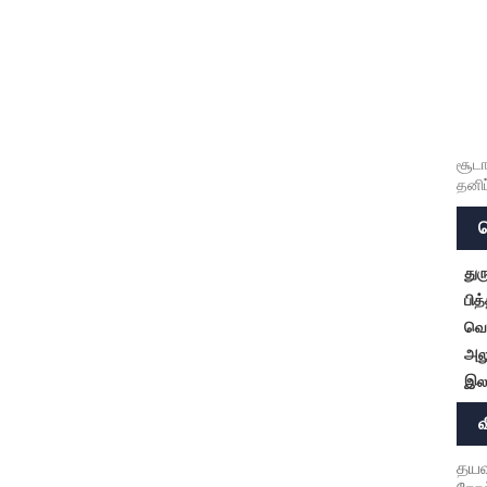
சூடா
தனிப
துர
பித
வெண
அலு
இலவ
தயவ