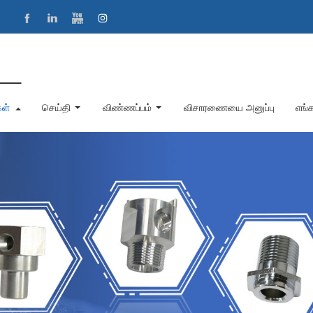
கள்
செய்தி
விண்ணப்பம்
விசாரணையை அனுப்பு
எங்