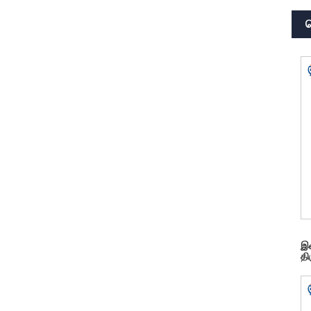
த
இல
தி