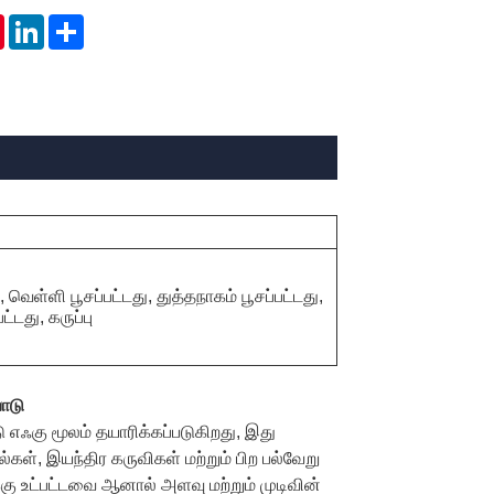
tsApp
Pinterest
LinkedIn
Share
வெள்ளி பூசப்பட்டது, துத்தநாகம் பூசப்பட்டது,
ட்டது, கருப்பு
பாடு
 எஃகு மூலம் தயாரிக்கப்படுகிறது, இது
்கள், இயந்திர கருவிகள் மற்றும் பிற பல்வேறு
்கு உட்பட்டவை ஆனால் அளவு மற்றும் முடிவின்