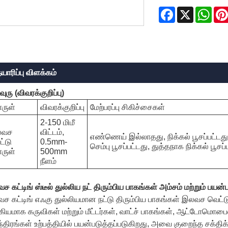
Facebook
X
Wha
யாரிப்பு விளக்கம்
ரு (விவரக்குறிப்பு)
ருள்
விவரக்குறிப்பு
மேற்பரப்பு சிகிச்சைகள்
2-150 மிமீ
லவச
விட்டம்,
எண்ணெய் இல்லாதது, நிக்கல் பூசப்பட்டது, 
்டு
0.5mm-
செம்பு பூசப்பட்டது, துத்தநாக நிக்கல் பூசப்ப
ருள்
500mm
நீளம்
 கட்டிங் ஸ்டீல் துல்லிய நட் திரும்பிய பாகங்கள் அம்சம் மற்றும் பயன்
ச கட்டிங் எஃகு துல்லியமான நட்டு திரும்பிய பாகங்கள் இலவச வெட்டு
கியமாக கருவிகள் மற்றும் மீட்டர்கள், வாட்ச் பாகங்கள், ஆட்டோமொபைல
்திரங்கள் உற்பத்தியில் பயன்படுத்தப்படுகிறது, அவை குறைந்த சக்திக