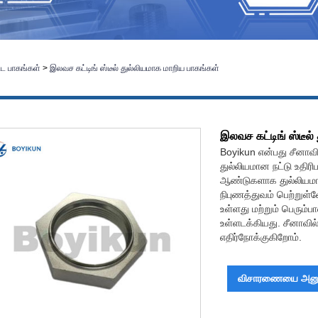
்ட பாகங்கள்
>
இலவச கட்டிங் ஸ்டீல் துல்லியமாக மாறிய பாகங்கள்
இலவச கட்டிங் ஸ்டீல்
Boyikun என்பது சீனாவ
துல்லியமான நட்டு உதிரி
ஆண்டுகளாக துல்லியமாக 
நிபுணத்துவம் பெற்றுள்
உள்ளது மற்றும் பெரும
உள்ளடக்கியது. சீனாவில
எதிர்நோக்குகிறோம்.
விசாரணையை அனுப