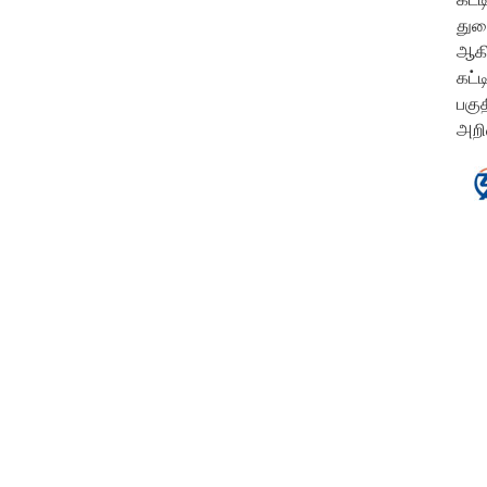
துறை
ஆகி
கட்
பகு
அறி