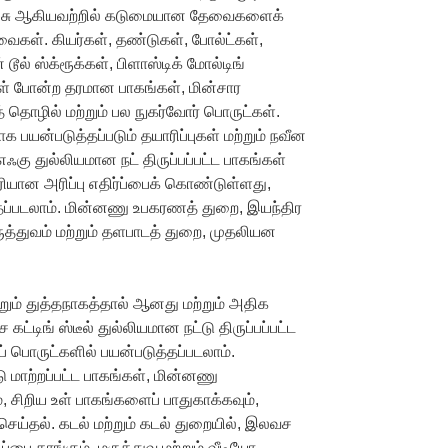
பூச்சு ஆகியவற்றில் கடுமையான தேவைகளைக்
ைகள். கியர்கள், தண்டுகள், போல்ட்கள்,
் டூல் ஸ்க்ரூக்கள், பிளாஸ்டிக் மோல்டிங்
ள் போன்ற தரமான பாகங்கள், மின்சார
த் தொழில் மற்றும் பல நுகர்வோர் பொருட்கள்.
பயன்படுத்தப்படும் தயாரிப்புகள் மற்றும் நவீன
ஃகு துல்லியமான நட் திருப்பப்பட்ட பாகங்கள்
ரியான அரிப்பு எதிர்ப்பைக் கொண்டுள்ளது,
தப்படலாம். மின்னணு உபகரணத் துறை, இயந்திர
்துவம் மற்றும் தளபாடத் துறை, முதலியன
ற்றும் துத்தநாகத்தால் ஆனது மற்றும் அதிக
்டிங் ஸ்டீல் துல்லியமான நட்டு திருப்பப்பட்ட
 பொருட்களில் பயன்படுத்தப்படலாம்.
ு மாற்றப்பட்ட பாகங்கள், மின்னணு
 சிறிய உள் பாகங்களைப் பாதுகாக்கவும்,
ெய்தல். கடல் மற்றும் கடல் துறையில், இலவச
்பை தாங்கும். மருத்துவ மற்றும் வீடியோ